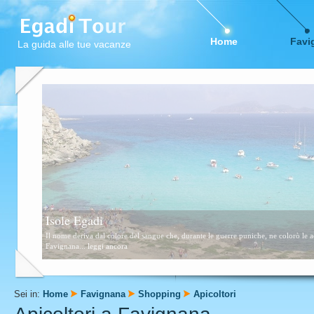
Home
Favi
La guida alle tue vacanze
Favignana
Questa zona è formata da scogli e piccolissime calette sabbiose. Consigliata a tutti,
Sei in:
Home
Favignana
Shopping
Apicoltori