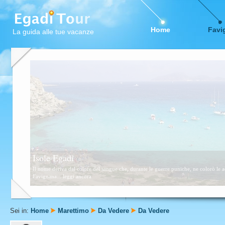
Home
Favi
La guida alle tue vacanze
Favignana
Questa zona è formata da scogli e piccolissime calette sabbiose. Consigliata a tutti,
Sei in:
Home
Marettimo
Da Vedere
Da Vedere