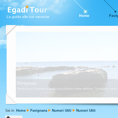
Home
Favi
La guida alle tue vacanze
Favignana
Questa zona è formata da scogli e piccolissime calette sabbiose. Consigliata a tutti,
Sei in:
Home
Favignana
Numeri Utili
Numeri Utili