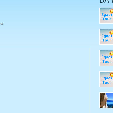
DA
na