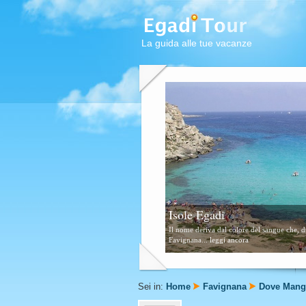
La guida alle tue vacanze
Favignana
Questa zona è formata da scogli e piccolissi
Sei in:
Home
Favignana
Dove Mang