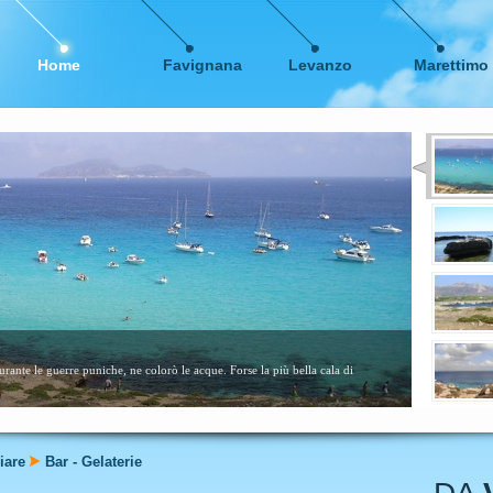
Home
Favignana
Levanzo
Marettimo
me calette sabbiose. Consigliata a tutti, specialmente ai bambini....
leggi ancora
iare
Bar - Gelaterie