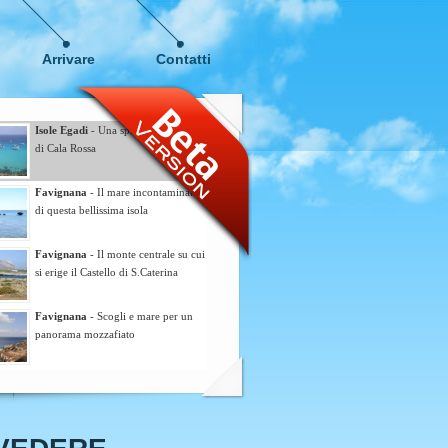
Arrivare
Contatti
Isole Egadi
- Una splendita veduta
di Cala Rossa
Favignana
- Il mare incontaminato
di questa bellissima isola
Favignana
- Il monte centrale su cui
si erige il Castello di S.Caterina
Favignana
- Scogli e mare per un
panorama mozzafiato