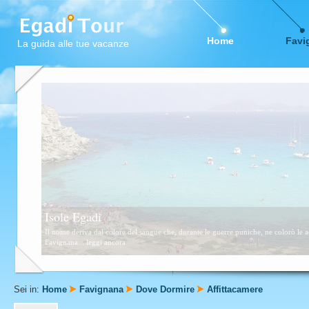
Home
Favi
La guida alle tue vacanze
Favignana
Questa zona è formata da scogli e piccolissime calette sabbiose. Consigliata a tutti,
Sei in:
Home
Favignana
Dove Dormire
Affittacamere