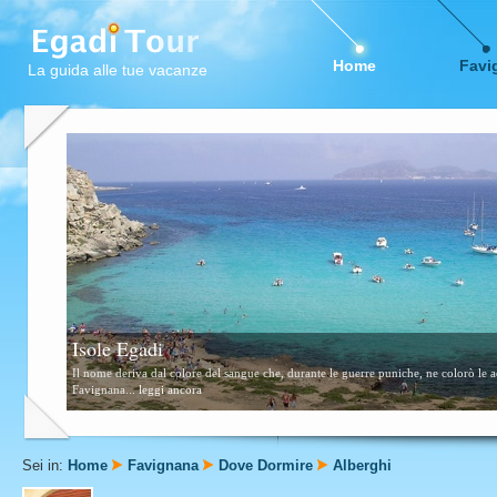
Home
Favi
La guida alle tue vacanze
Isole Egadi
Il nome deriva dal colore del sangue che, durante le guerre puniche, ne colorò le ac
Favignana...
leggi ancora
Sei in:
Home
Favignana
Dove Dormire
Alberghi